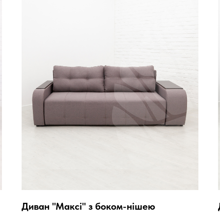
Диван "Максі" з боком-нішею