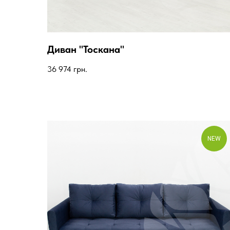
Диван "Тоскана"
36 974
грн.
NEW